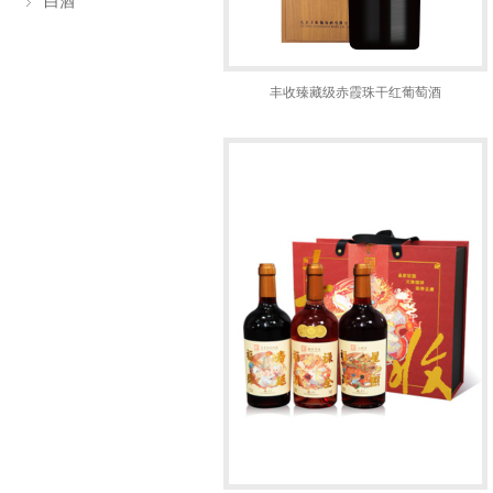
白酒
丰收臻藏级赤霞珠干红葡萄酒